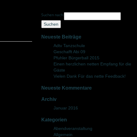
Suchen nach:
Neueste Beiträge
Adtv Tanzschule
Geschafft Abi 09
Pfuhler Bürgerball 2015
Einen herzlichen netten Empfang für die
Gäste
Vielen Dank Für das nette Feedback!
Neueste Kommentare
Archiv
Januar 2016
Kategorien
Abendveranstaltung
Allgemein