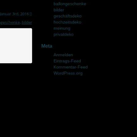
ballongeschenke
bilder
Januar 3rd, 2016
geschäftsdeko
ngeschenke
,
bilder
hochzeitsdeko
meinung
privatdeko
Meta
Anmelden
Eintrags-Feed
Kommentar-Feed
WordPress.org